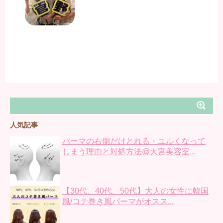
人気記事
パーマの右側だけとれる・ユルくなって
しまう理由と対処方法@大宮美容室...
【30代、40代、50代】大人の女性に韓国
風/コテ巻き風パーマがオスス...