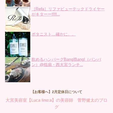
［Refa］リファビューテックドライヤー
がキターー!!!!!...
ボタニスト…確かに。。
飲めるハンバーグBang!Bang!（バンバ
ン）@指扇・西大宮ランチ...
【お客様へ】2月定休日について
大宮美容室【Luca lino:a】の美容師 菅野健太のブロ
グ