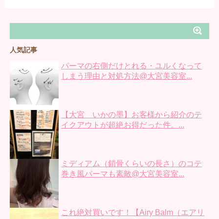
人気記事
パーマの右側だけとれる・ユルくなって
しまう理由と対処方法@大宮美容室...
【大宮 いかの墨】お客様から紹介のテ
イクアウトが超絶お得だった件。...
ミディアム（鎖骨くらいの長さ）のコテ
巻き風パーマも素敵@大宮美容室...
これ絶対買いです！【Airy Balm（エアリ