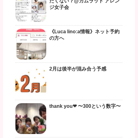
たくない？@カムラッド アレン
ジ女子会
《Luca lino:a情報》ネット予約
の方へ
2月は後半が混み合う予感
thank you❤︎ 〜300という数字〜