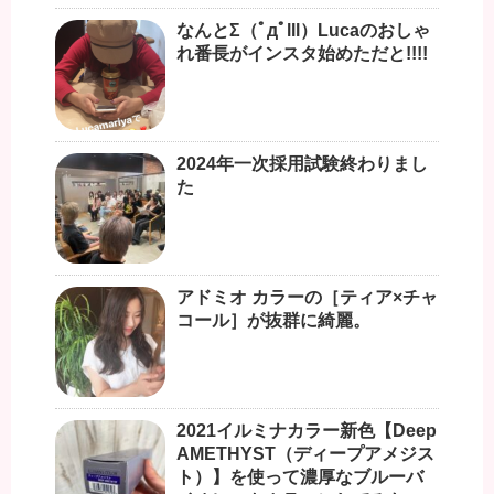
なんとΣ（ﾟдﾟlll）Lucaのおしゃ
れ番長がインスタ始めただと!!!!
2024年一次採用試験終わりまし
た
アドミオ カラーの［ティア×チャ
コール］が抜群に綺麗。
2021イルミナカラー新色【Deep
AMETHYST（ディープアメジス
ト）】を使って濃厚なブルーバ