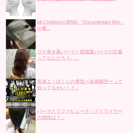
Mr.Childrenの新MV「Documentary film」
が素...
コテ巻き風パーマと韓国風パーマの定義
ってなんだろう。...
若者よ！ぼくらの勇気〜未満都市〜って
知ってるかい！？...
パーマとリファビューテックドライヤー
の相性は？...