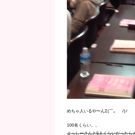
めちゃ人いるや〜んΣ(￣。￣ﾉ)ﾉ
100名くらい。。
よっしーさんと5人くらいだったら