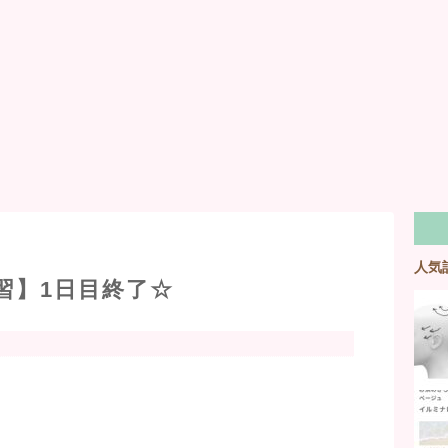
人気
習】1日目終了☆