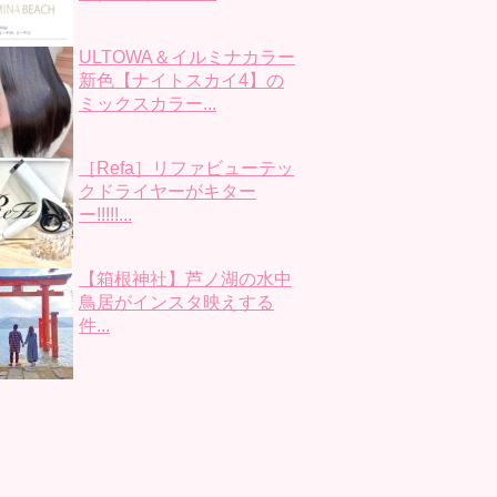
ULTOWA＆イルミナカラー
新色【ナイトスカイ4】の
ミックスカラー...
［Refa］リファビューテッ
クドライヤーがキター
ー!!!!!...
【箱根神社】芦ノ湖の水中
鳥居がインスタ映えする
件...