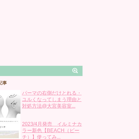
記事
パーマの右側だけとれる・
ユルくなってしまう理由と
対処方法@大宮美容室...
2023/4月発売 イルミナカ
ラー新色【BEACH（ビー
チ）】使ってみ...