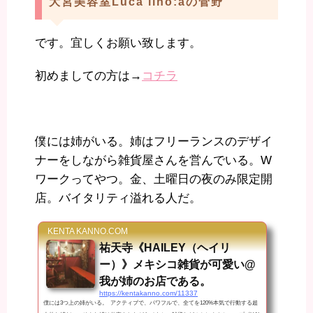
大宮美容室Luca lino:aの菅野
です。宜しくお願い致します。
初めましての方は→
コチラ
僕には姉がいる。姉はフリーランスのデザイ
ナーをしながら雑貨屋さんを営んでいる。W
ワークってやつ。金、土曜日の夜のみ限定開
店。バイタリティ溢れる人だ。
KENTA KANNO.COM
祐天寺《HAILEY（ヘイリ
ー）》メキシコ雑貨が可愛い@
我が姉のお店である。
https://kentakanno.com/11337
僕には3つ上の姉がいる。 アクティブで、パワフルで、全てを120%本気で行動する超