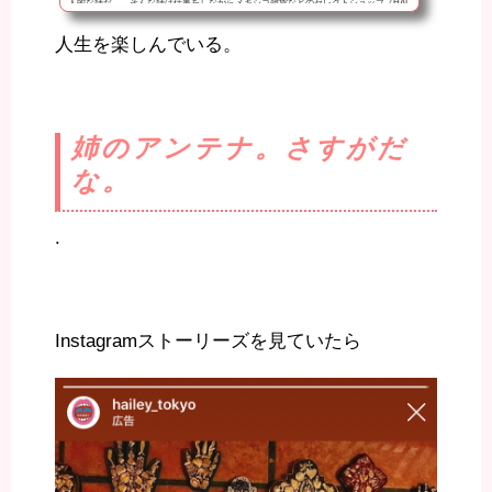
人的な姉だ。 そんな姉は仕事をしながらメキシコ雑貨などのセレクトショップ《HAI
LEY（ヘイリー）》を立ち上げた。週に3日のみ、営業をしている。 祐天寺駅から徒歩
人生を楽しんでいる。
4分くらい。住宅街を抜けると見えてくる。SUPERMARKETを入って、奥がHEILEY
だ！！ちなみにこれは弟からのオープン祝い。ドリンクも飲める(´∀｀)姉の好きな物を
ゴッソリ集めた感じで笑った。全部可愛い。 昔から雑貨屋とスナックをやりたいって
言ってた姉は...
姉のアンテナ。さすがだ
な。
.
Instagramストーリーズを見ていたら