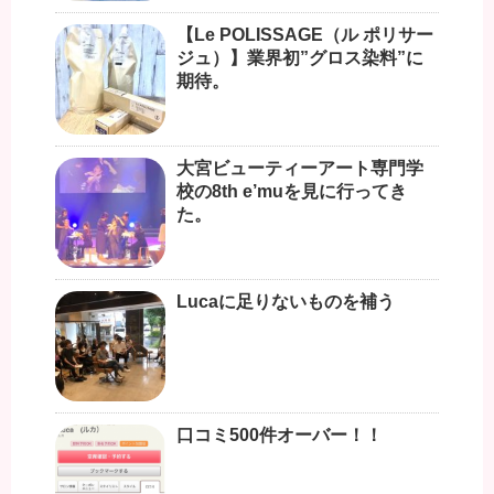
【Le POLISSAGE（ル ポリサー
ジュ）】業界初”グロス染料”に
期待。
大宮ビューティーアート専門学
校の8th e’muを見に行ってき
た。
Lucaに足りないものを補う
口コミ500件オーバー！！