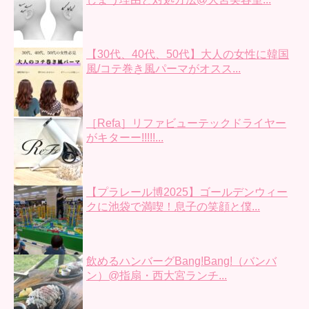
【30代、40代、50代】大人の女性に韓国
風/コテ巻き風パーマがオスス...
［Refa］リファビューテックドライヤー
がキターー!!!!!...
【プラレール博2025】ゴールデンウィー
クに池袋で満喫！息子の笑顔と僕...
飲めるハンバーグBang!Bang!（バンバ
ン）@指扇・西大宮ランチ...