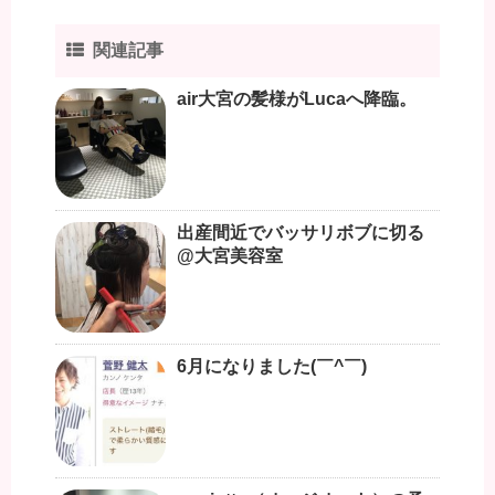
関連記事
air大宮の髪様がLucaへ降臨。
出産間近でバッサリボブに切る
@大宮美容室
6月になりました(￣^￣)ゞ