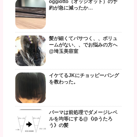
oggiotto（オッジオット）の予
約が急に減ったか…
髪が細くてパサつく、、ボリュ
ームがない、、でお悩みの方へ
@埼玉美容室
イケてるJKにチョッピーバング
を教わった。
パーマは前処理でダメージレベ
ルを均等にする@《ゆうたろ
う》の髪