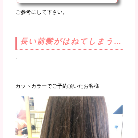
ね？結べるから楽なんだけど、いつも結んでるとつまらない…結
ばないとハネる…まとまらない…簡単になおかつ素敵なヘアにし
ご参考にして下さい。
たい女子心わかります。女子心！！美容師になって驚いたのは女
子は毎日のスタイリングに時間をかけたくないもの。（´-`）.｡o
O（美容学生時代は自分のスタイリングに20分かけてたかん
ね。）（´-`）.｡oO（今は30秒ですがw）今回は...
長い前髪がはねてしまう…
.
カットカラーでご予約頂いたお客様