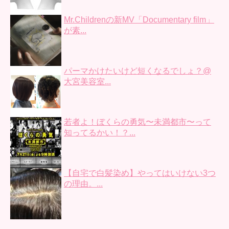
Mr.Childrenの新MV「Documentary film」
が素...
パーマかけたいけど短くなるでしょ？@
大宮美容室...
若者よ！ぼくらの勇気〜未満都市〜って
知ってるかい！？...
【自宅で白髪染め】やってはいけない3つ
の理由。...