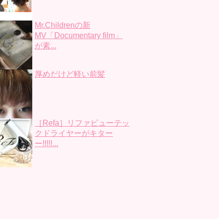
Mr.Childrenの新
MV「Documentary film」
が素...
厚めだけど軽い前髪
［Refa］リファビューテッ
クドライヤーがキター
ー!!!!!...