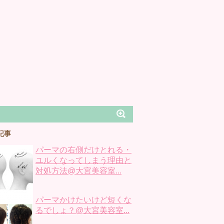
記事
パーマの右側だけとれる・
ユルくなってしまう理由と
対処方法@大宮美容室...
パーマかけたいけど短くな
るでしょ？@大宮美容室...