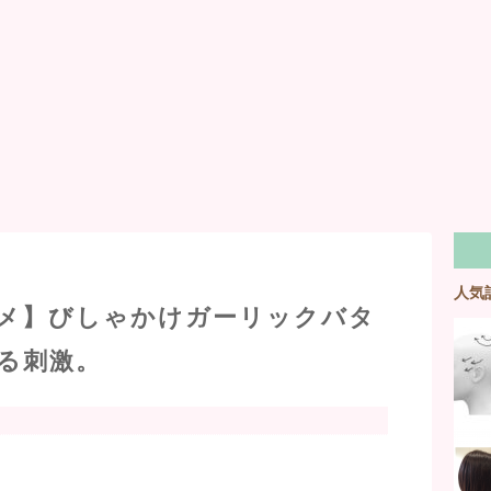
人気
メ】びしゃかけガーリックバタ
る刺激。