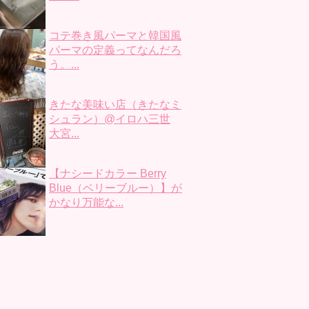
コテ巻き風パーマと韓国風
パーマの定義ってなんだろ
う。...
きたな美味い店（きたなミ
シュラン）@イロハ三世
大宮...
【ナシードカラー Berry
Blue（ベリーブルー）】が
かなり万能な...