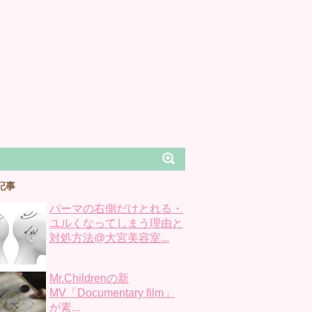
記事
パーマの右側だけとれる・
ユルくなってしまう理由と
対処方法@大宮美容室...
Mr.Childrenの新
MV「Documentary film」
が素...