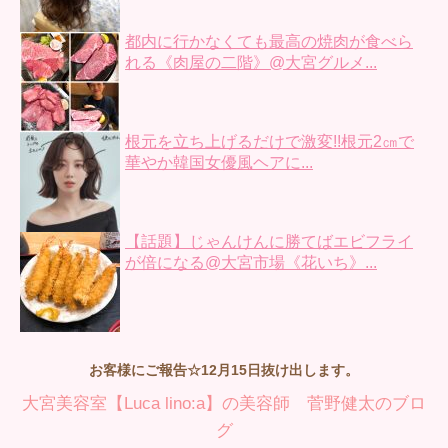
都内に行かなくても最高の焼肉が食べら
れる《肉屋の二階》@大宮グルメ...
根元を立ち上げるだけで激変!!根元2㎝で
華やか韓国女優風ヘアに...
【話題】じゃんけんに勝てばエビフライ
が倍になる@大宮市場《花いち》...
お客様にご報告☆12月15日抜け出します。
大宮美容室【Luca lino:a】の美容師 菅野健太のブロ
グ