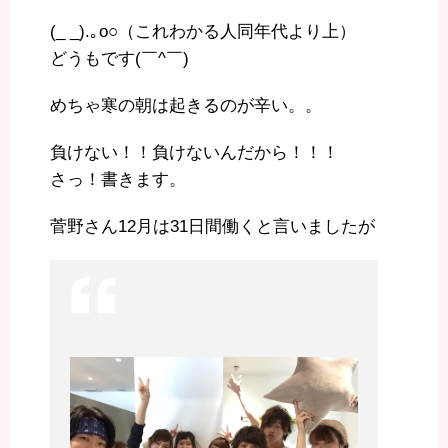
(_ _).｡o○（これわかる人同年代より上）
どうもです(￣^￣)ゞ
めちゃ寒の朝は起きるのが辛い。。
負けない！！負けないんだから！！！
さっ！書きます。
菅野さん12月は31日間働くと言いましたが