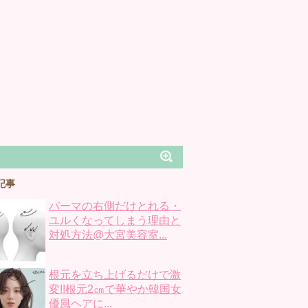
記事
パーマの右側だけとれる・
ユルくなってしまう理由と
対処方法@大宮美容室...
根元を立ち上げるだけで激
変!!根元2㎝で華やか韓国女
優風ヘアに...