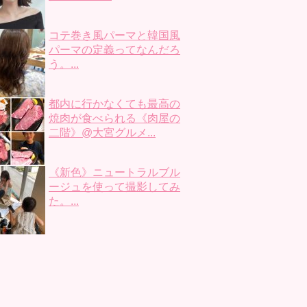
コテ巻き風パーマと韓国風
パーマの定義ってなんだろ
う。...
都内に行かなくても最高の
焼肉が食べられる《肉屋の
二階》@大宮グルメ...
《新色》ニュートラルブル
ージュを使って撮影してみ
た。...