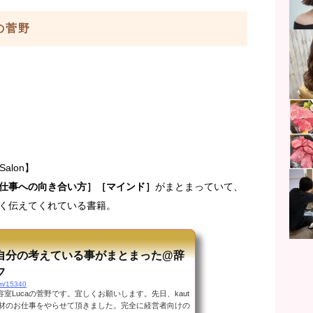
aの菅野
alon】
仕事への向き合い方］［マインド］
がまとまっていて、
く伝えてくれている書籍。
自分の考えている事がまとまった@辞
フ
om/15340
室Lucaの菅野です。宜しくお願いします。先日、kaut
取材のお仕事をやらせて頂きました。完全に経営者向けの