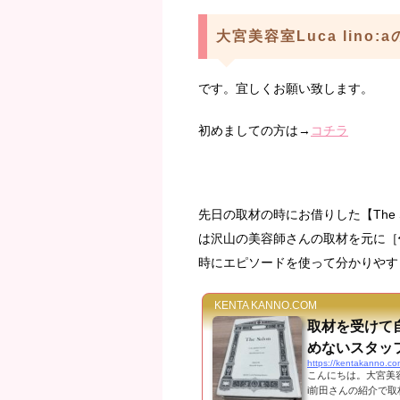
大宮美容室Luca lino:
です。宜しくお願い致します。
初めましての方は→
コチラ
先日の取材の時にお借りした【The S
は沢山の美容師さんの取材を元に［
時にエピソードを使って分かりやす
KENTA KANNO.COM
取材を受けて
めないスタッ
https://kentakanno.c
こんにちは。大宮美容
i前田さんの紹介で