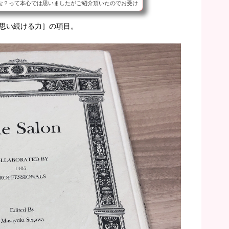
な？って本心では思いましたがご紹介頂いたのでお受け
ではなく、神輿側の考えLucaの組織図、代表への想い、
ビジョンなど。話してる内に「そんなに考えてるのに何
思い続ける力］の項目。
？」と聞かれました。「代表について行く」って決め
れは自分の人生を賭けた信頼なんだと思う。その船が沈
...