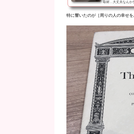
取材…大丈夫なんか
致しました。担ぐ側
将来図、自分が描く
特に響いたのが［周りの人の幸せを
故、独立しないのか
た。そう答えた。こ
んだら一緒に沈む。代表