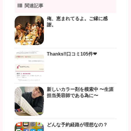
関連記事
俺、恵まれてるよ。ご縁に感
謝。
Thanks!!口コミ105件❤︎
新しいカラー剤を模索中 〜生涯
担当美容師である為に〜
どんな予約経路が理想なの？