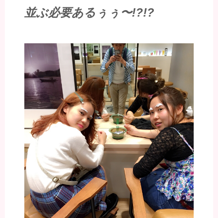
並ぶ必要あるぅぅ〜!?!?