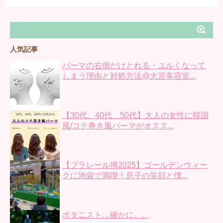
人気記事
パーマの右側だけとれる・ユルくなって
しまう理由と対処方法@大宮美容室...
【30代、40代、50代】大人の女性に韓国
風/コテ巻き風パーマがオスス...
【プラレール博2025】ゴールデンウィー
クに池袋で満喫！息子の笑顔と僕...
ボタニスト…確かに。。