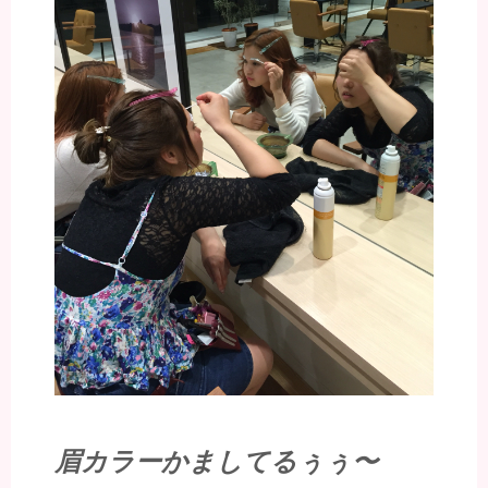
眉カラーかましてるぅぅ〜